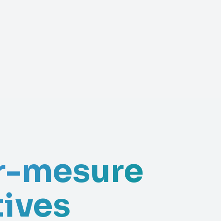
ur-mesure
tives