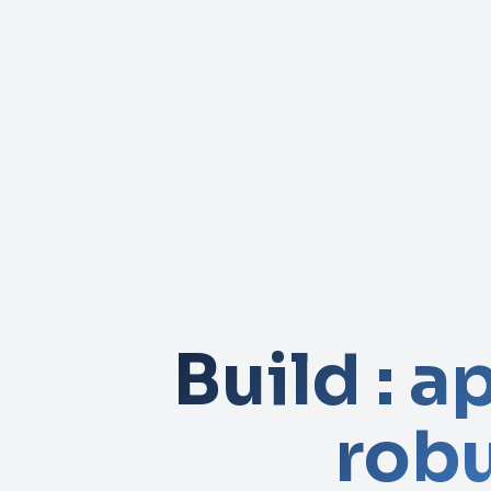
Build : 
robu