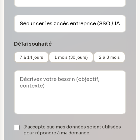
Délai souhaité
7 à 14 jours
1 mois (30 jours)
2 à 3 mois
J’accepte que mes données soient utilisées
pour répondre à ma demande.