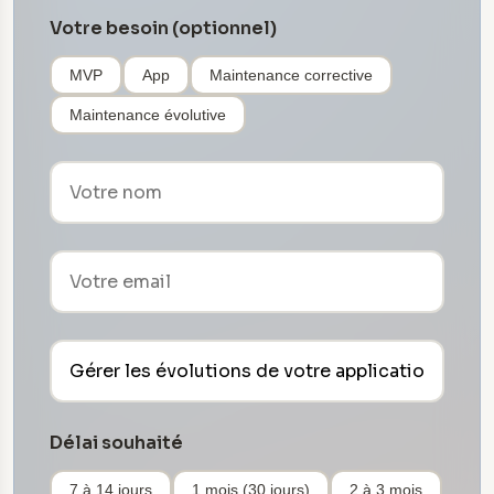
Votre besoin (optionnel)
MVP
App
Maintenance corrective
Maintenance évolutive
Délai souhaité
7 à 14 jours
1 mois (30 jours)
2 à 3 mois