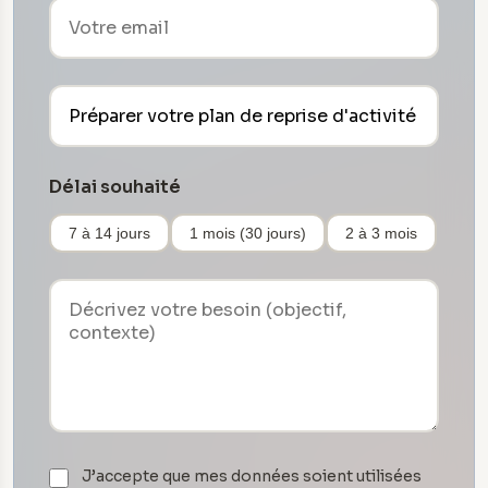
Délai souhaité
7 à 14 jours
1 mois (30 jours)
2 à 3 mois
J’accepte que mes données soient utilisées